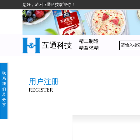
您好，泸州互通科技欢迎你！
精工制造
互通科技
精益求精
联
系
用户注册
我
们
REGISTER
及
分
享